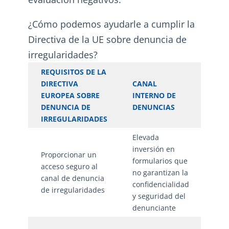
¿Cómo podemos ayudarle a cumplir la
Directiva de la UE sobre denuncia de
irregularidades?
REQUISITOS DE LA
CAN
DIRECTIVA
CANAL
DEN
EUROPEA SOBRE
INTERNO DE
CO
DENUNCIA DE
DENUNCIAS
WHI
IRREGULARIDADES
Elevada
Form
inversión en
pre
Proporcionar un
formularios que
reco
acceso seguro al
no garantizan la
deta
canal de denuncia
confidencialidad
denu
de irregularidades
y seguridad del
máx
denunciante
seg
Ent