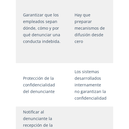
cam
com
Garantizar que los
Hay que
comp
empleados sepan
preparar
per
dónde, cómo y por
mecanismos de
par
qué denunciar una
difusión desde
End
conducta indebida.
cero
con
cont
para
Conf
Los sistemas
gara
Protección de la
desarrollados
que 
confidencialidad
internamente
den
del denunciante
no garantizan la
es c
confidencialidad
el c
Notificar al
denunciante la
Sis
recepción de la
gest