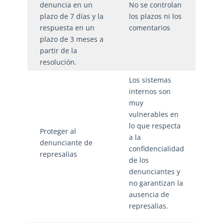
denuncia en un
No se controlan
de l
plazo de 7 días y la
los plazos ni los
den
respuesta en un
comentarios
indi
plazo de 3 meses a
tiem
partir de la
resolución.
Los sistemas
internos son
muy
vulnerables en
Con
lo que respecta
exis
Proteger al
a la
mec
denunciante de
confidencialidad
para
represalias
de los
ries
denunciantes y
repr
no garantizan la
ausencia de
represalias.